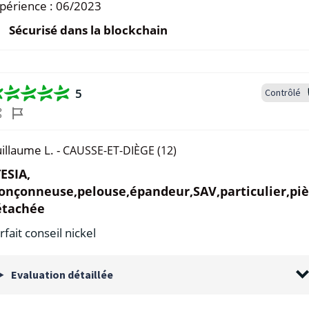
périence :
06/2023
Sécurisé dans la blockchain
5
Contrôlé
illaume L. -
CAUSSE-ET-DIÈGE (12)
ESIA,
onçonneuse,pelouse,épandeur,SAV,particulier,pi
étachée
rfait conseil nickel
Evaluation détaillée