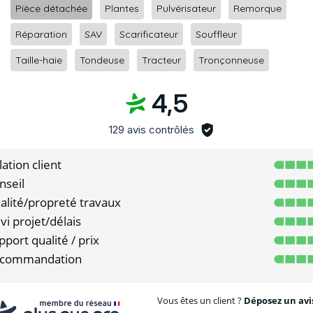
Pièce détachée
Plantes
Pulvérisateur
Remorque
Réparation
SAV
Scarificateur
Souffleur
Taille-haie
Tondeuse
Tracteur
Tronçonneuse
4,5
129 avis contrôlés
ation client
nseil
alité/propreté travaux
vi projet/délais
port qualité / prix
commandation
Vous êtes un client ?
Déposez un avis