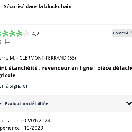
Sécurisé dans la blockchain
4,2
Contrôlé
erre M. -
CLERMONT-FERRAND (63)
int étanchéité , revendeur en ligne , pièce détac
ricole
en à signaler
Evaluation détaillée
blication :
02/01/2024
périence :
12/2023