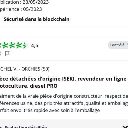
blication :
23/05/2023
périence :
05/2023
Sécurisé dans la blockchain
4,5
Contrôlé
CHEL V. -
ORCHIES (59)
èce détachées d'origine ISEKI, revendeur en ligne 
toculture, diesel PRO
aiment de la vraie piéce d'origine constructeur ,respect d
férences usine, des prix trés attractifs ,qualité et emballa
rfait envoi trés rapide avec soin à l'emballage
Evaluation détaillée