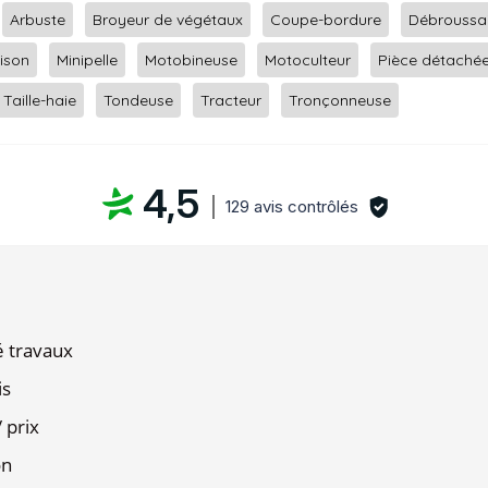
Arbuste
Broyeur de végétaux
Coupe-bordure
Débroussai
aison
Minipelle
Motobineuse
Motoculteur
Pièce détaché
Taille-haie
Tondeuse
Tracteur
Tronçonneuse
4,5
129 avis contrôlés
é travaux
is
 prix
on