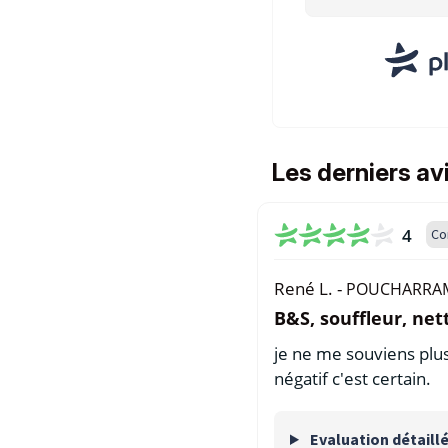
Les derniers av
4
Co
René L. -
POUCHARRAM
B&S, souffleur, ne
je ne me souviens plus 
négatif c'est certain.
Evaluation détaill