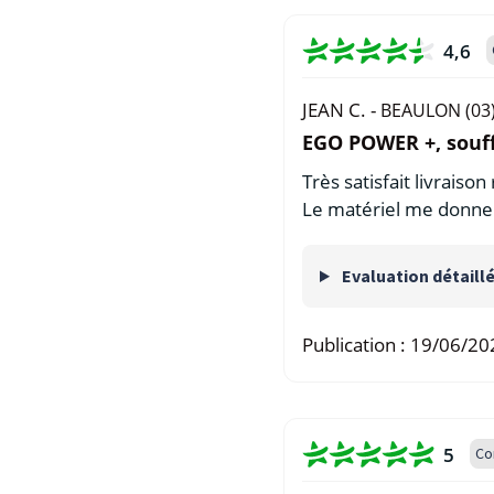
4,6
JEAN C. -
BEAULON (03
EGO POWER +, souff
Très satisfait livraiso
Le matériel me donne 
Evaluation détaill
Publication :
19/06/20
5
Co