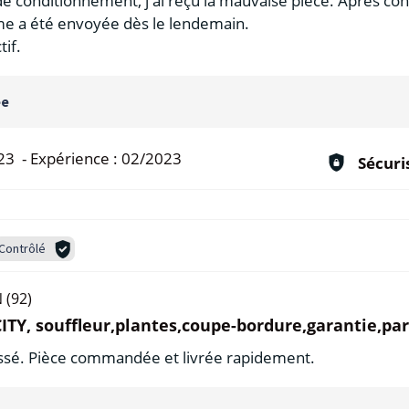
e conditionnement, j'ai reçu la mauvaise pièce. Après cont
rme a été envoyée dès le lendemain.
tif.
ée
23
-
Expérience :
02/2023
Sécuri
Contrôlé
 (92)
TY, souffleur,plantes,coupe-bordure,garantie,par
passé. Pièce commandée et livrée rapidement.