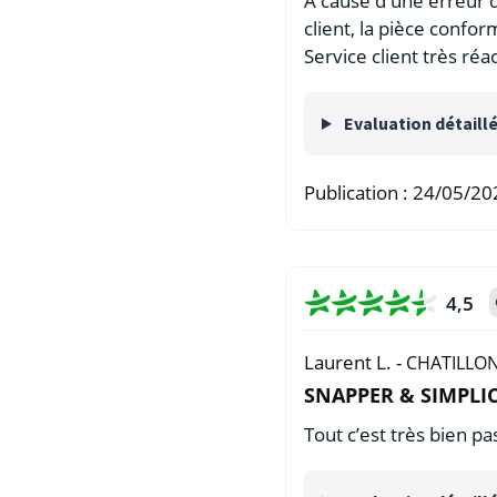
A cause d'une erreur d
client, la pièce confo
Service client très réac
Evaluation détaill
Publication :
24/05/20
4,5
Laurent L. -
CHATILLON
SNAPPER & SIMPLICI
Tout c’est très bien 