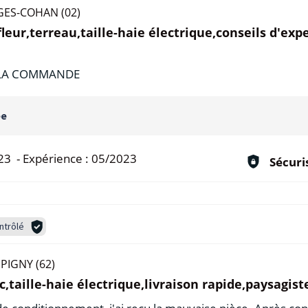
ES-COHAN (02)
eur,terreau,taille-haie électrique,conseils d'expe
 LA COMMANDE
ée
23
-
Expérience :
05/2023
Sécuri
ntrôlé
PIGNY (62)
c,taille-haie électrique,livraison rapide,paysagist