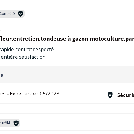
Contrôlé
)
leur,entretien,tondeuse à gazon,motoculture,par
n rapide contrat respecté
entière satisfaction
ée
23
-
Expérience :
05/2023
Sécuri
ntrôlé